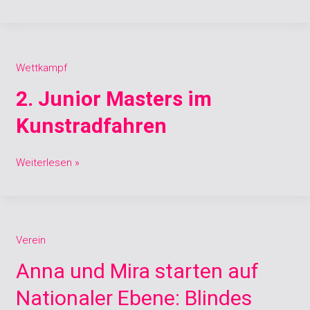
2.
Wettkampf
Junior
2. Junior Masters im
Masters
im
Kunstradfahren
Kunstradfahren
Weiterlesen »
Anna
Verein
und
Anna und Mira starten auf
Mira
starten
Nationaler Ebene: Blindes
auf