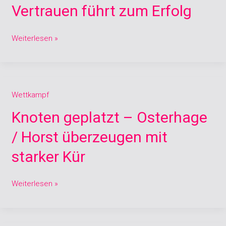
Vertrauen führt zum Erfolg
Nationaler
Ebene:
Blindes
Weiterlesen »
Vertrauen
führt
zum
Erfolg
Knoten
Wettkampf
geplatzt
Knoten geplatzt – Osterhage
–
Osterhage
/ Horst überzeugen mit
/
starker Kür
Horst
überzeugen
mit
Weiterlesen »
starker
Kür