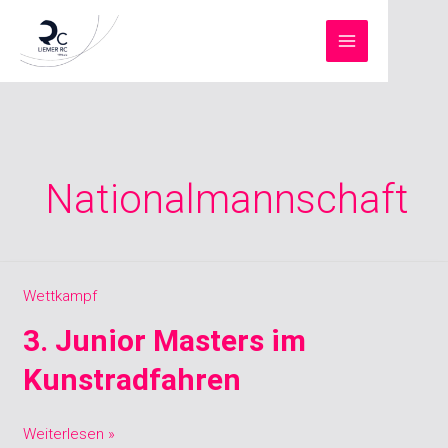
Zum
Inhalt
springen
Nationalmannschaft
3.
Wettkampf
Junior
3. Junior Masters im
Masters
im
Kunstradfahren
Kunstradfahren
Weiterlesen »