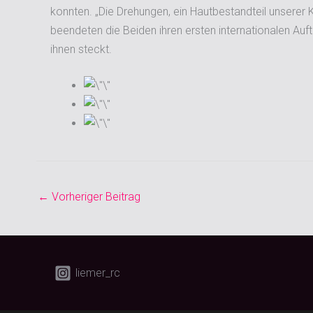
konnten. „Die Drehungen, ein Hautbestandteil unserer 
beendeten die Beiden ihren ersten internationalen Auf
ihnen steckt.
←
Vorheriger Beitrag
liemer_rc