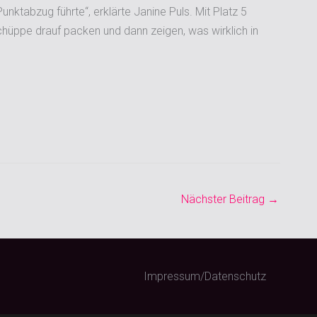
ktabzug führte“, erklärte Janine Puls. Mit Platz 5
chüppe drauf packen und dann zeigen, was wirklich in
Nächster Beitrag
→
Impressum/Datenschutz