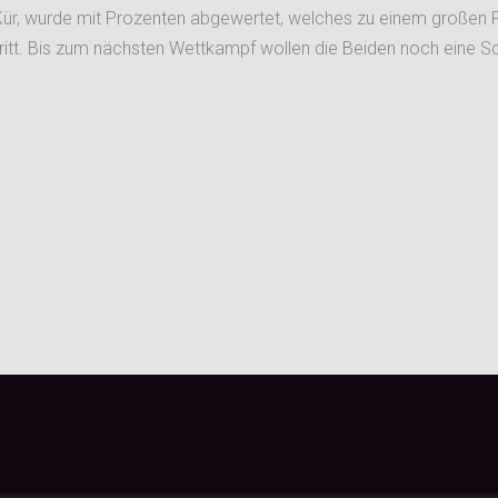
Kür, wurde mit Prozenten abgewertet, welches zu einem großen Pun
tritt. Bis zum nächsten Wettkampf wollen die Beiden noch eine S