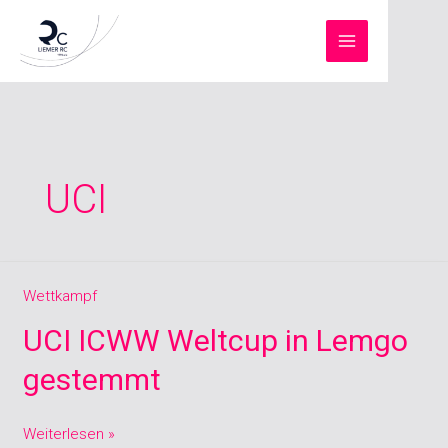
Zum
Inhalt
springen
UCI
UCI
Wettkampf
ICWW
UCI ICWW Weltcup in Lemgo
Weltcup
in
gestemmt
Lemgo
gestemmt
Weiterlesen »