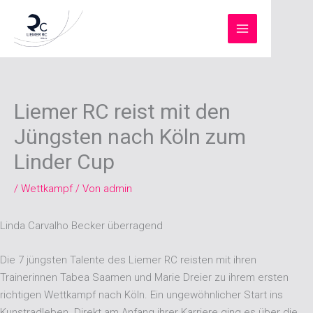
Zum
Inhalt
springen
Liemer RC reist mit den
Jüngsten nach Köln zum
Linder Cup
/
Wettkampf
/ Von
admin
Linda Carvalho Becker überragend
Die 7 jüngsten Talente des Liemer RC reisten mit ihren
Trainerinnen Tabea Saamen und Marie Dreier zu ihrem ersten
richtigen Wettkampf nach Köln. Ein ungewöhnlicher Start ins
Kunstradleben. Direkt am Anfang ihrer Karriere ging es über die