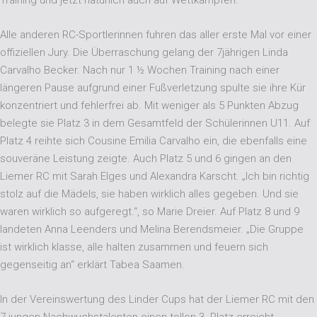
Alle anderen RC-Sportlerinnen fuhren das aller erste Mal vor einer
offiziellen Jury. Die Überraschung gelang der 7jährigen Linda
Carvalho Becker. Nach nur 1 ½ Wochen Training nach einer
längeren Pause aufgrund einer Fußverletzung spulte sie ihre Kür
konzentriert und fehlerfrei ab. Mit weniger als 5 Punkten Abzug
belegte sie Platz 3 in dem Gesamtfeld der Schülerinnen U11. Auf
Platz 4 reihte sich Cousine Emilia Carvalho ein, die ebenfalls eine
souveräne Leistung zeigte. Auch Platz 5 und 6 gingen an den
Liemer RC mit Sarah Elges und Alexandra Karscht. „Ich bin richtig
stolz auf die Mädels, sie haben wirklich alles gegeben. Und sie
waren wirklich so aufgeregt.“, so Marie Dreier. Auf Platz 8 und 9
landeten Anna Leenders und Melina Berendsmeier. „Die Gruppe
ist wirklich klasse, alle halten zusammen und feuern sich
gegenseitig an“ erklärt Tabea Saamen.
In der Vereinswertung des Linder Cups hat der Liemer RC mit den
7 jungen Nachwuchstalenten einen tollen 3. Platz erreicht.