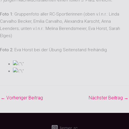
Foto 1:
Gruppenfoto aller RC-Sportlerinnen (oben v.l.n.r.: Linda
Carvalho Becker, Emilia Carvalho, Alexandra Karscht, Anna
Leenders; unten v.l.n.r.: Melina Berendsmeier, Eva Horst, Sarah
Elges)
Foto 2:
Eva Horst bei der Übung Seitenstand freihändig
←
Vorheriger Beitrag
Nächster Beitrag
→
liemer_rc